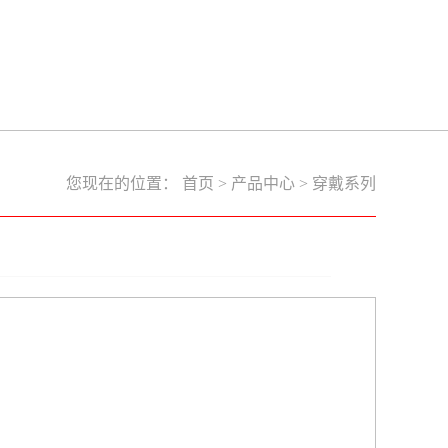
您现在的位置：
首页
>
产品中心
>
穿戴系列